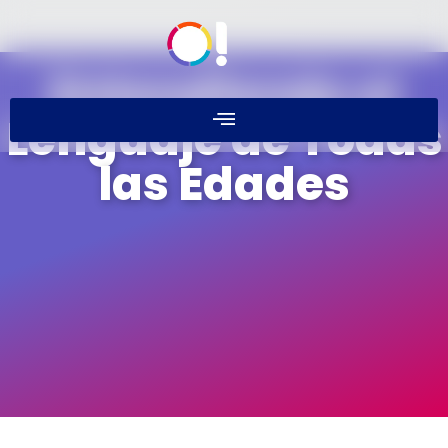
Entendiendo el
Lenguaje de Todas
las Edades