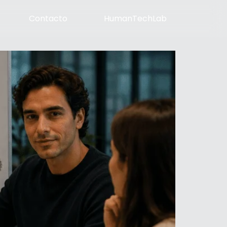
Contacto
HumanTechLab