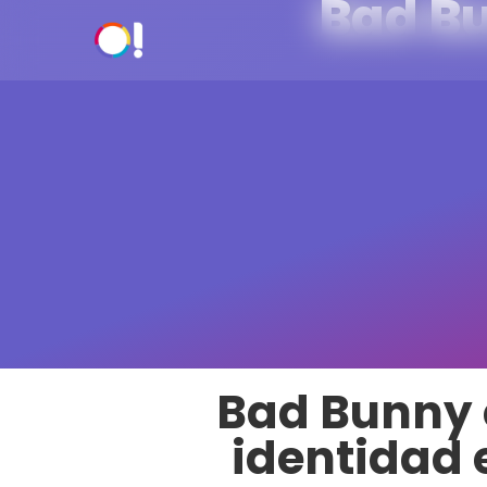
Bad Bu
Bad Bunny e
identidad 