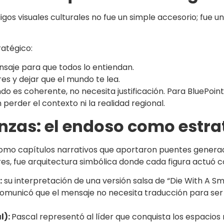
os visuales culturales no fue un simple accesorio; fue una
ratégico:
saje para que todos lo entiendan.
es y dejar que el mundo te lea.
 es coherente, no necesita justificación. Para BluePoint, 
n perder el contexto ni la realidad regional.
anzas: el endoso como estra
como capítulos narrativos que aportaron puentes generac
s, fue arquitectura simbólica donde cada figura actuó
:
su interpretación de una versión salsa de “Die With A Smi
 Comunicó que el mensaje no necesita traducción para ser
l):
Pascal representó al líder que conquista los espacios 