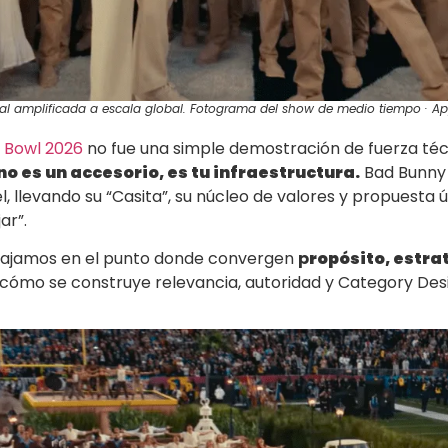
ral amplificada a escala global. Fotograma del show de medio tiempo · A
 Bowl 2026
no fue una simple demostración de fuerza técn
no es un accesorio, es tu infraestructura.
Bad Bunny 
, llevando su “Casita”, su núcleo de valores y propuesta ú
ar”.
ajamos en el punto donde convergen
p
ropósito, estra
ómo se construye relevancia, autoridad y Category Desi